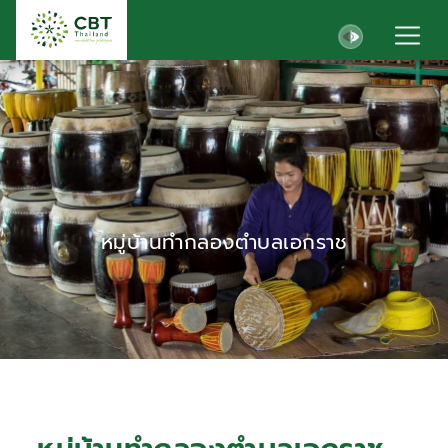
หมู่บ้านทำกลองตำบลเอกราช