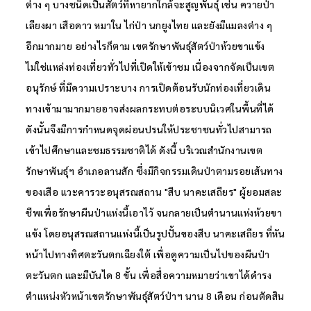
ต่าง ๆ บางชนิดเป็นสัตว์ที่หายากใกล้จะสูญพันธุ์ เช่น ควายป่า
เลียงผา เสือดาว หมาใน ไก่ป่า นกยูงไทย และยังมีแมลงต่าง ๆ
อีกมากมาย อย่างไรก็ตาม เขตรักษาพันธุ์สัตว์ป่าห้วยขาแข้ง
ไม่ใช่แหล่งท่องเที่ยวทั่วไปที่เปิดให้เข้าชม เนื่องจากจัดเป็นเขต
อนุรักษ์ ที่มีความเปราะบาง การเปิดต้อนรับนักท่องเที่ยวเดิน
ทางเข้ามามากมายอาจส่งผลกระทบต่อระบบนิเวศในพื้นที่ได้
ดังนั้นจึงมีการกำหนดจุดผ่อนปรนให้ประชาชนทั่วไปสามารถ
เข้าไปศึกษาและชมธรรมชาติได้ ดังนี้ บริเวณสำนักงานเขต
รักษาพันธุ์ฯ อำเภอลานสัก ซึ่งมีกิจกรรมเดินป่าตามรอยเส้นทาง
ของเสือ แวะคารวะอนุสรณสถาน "สืบ นาคะเสถียร" ผู้ยอมสละ
ชีพเพื่อรักษาผืนป่าแห่งนี้เอาไว้ จนกลายเป็นตำนานแห่งห้วยขา
แข้ง โดยอนุสรณสถานแห่งนี้เป็นรูปปั้นของสืบ นาคะเสถียร ที่หัน
หน้าไปทางทิศตะวันตกเฉียงใต้ เพื่อดูความเป็นไปของผืนป่า
ตะวันตก และมีบันได 8 ขั้น เพื่อสื่อความหมายว่าเขาได้ดำรง
ตำแหน่งหัวหน้าเขตรักษาพันธุ์สัตว์ป่าฯ นาน 8 เดือน ก่อนตัดสิน