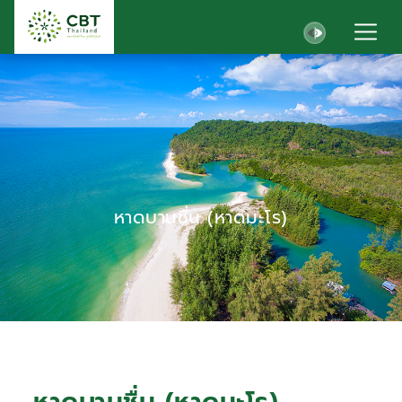
หาดบานชื่น (หาดมะโร)