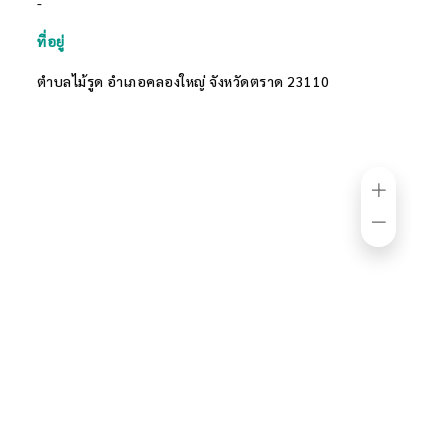
-
ที่อยู่
ตำบลไม้รูด อำเภอคลองใหญ่ จังหวัดตราด 23110
Zoom
in
Zoom
out