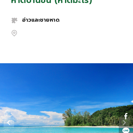
หาดบานชื่น (หาดมะโร)
อ่าวและชายหาด